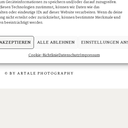
um Geräteinformationen zu speichern und/oder darauf zuzugreifen.
iesen Technologien zustimmst, können wir Daten wie das
e every picture should be unique.
lten oder eindeutige IDs auf dieser Website verarbeiten. Wenn du deine
 your special day. We will make a
g nicht erteilst oder zurückziehst, können bestimmte Merkmale und
n beeinträchtigt werden.
wonderful story
 AKZEPTIEREN
ALLE ABLEHNEN
EINSTELLUNGEN AN
Cookie-Richtlinie
Datenschutz
Impressum
© BY ARTALE PHOTOGRAPHY