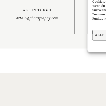
Cookies, 
Wenn du d
Becaus
GET IN TOUCH
Surfverha
Making
Zustimmun
artale@photography.com
Funktione
ALLE