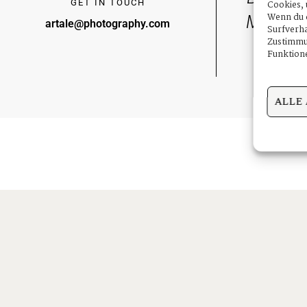
GET IN TOUCH
Cookies, 
Wenn du d
Making 
artale@photography.com
Surfverha
Zustimmun
Funktione
ALLE