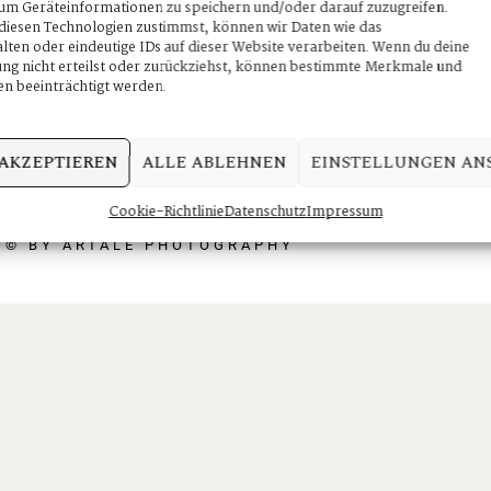
um Geräteinformationen zu speichern und/oder darauf zuzugreifen.
iesen Technologien zustimmst, können wir Daten wie das
your special day. We will make a
lten oder eindeutige IDs auf dieser Website verarbeiten. Wenn du deine
g nicht erteilst oder zurückziehst, können bestimmte Merkmale und
wonderful story
n beeinträchtigt werden.
 AKZEPTIEREN
ALLE ABLEHNEN
EINSTELLUNGEN AN
Cookie-Richtlinie
Datenschutz
Impressum
© BY ARTALE PHOTOGRAPHY