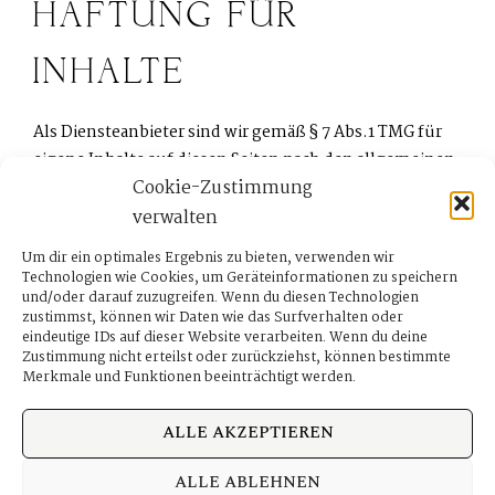
HAFTUNG FÜR
INHALTE
Als Diensteanbieter sind wir gemäß § 7 Abs.1 TMG für
eigene Inhalte auf diesen Seiten nach den allgemeinen
Cookie-Zustimmung
Gesetzen verantwortlich. Nach §§ 8 bis 10 TMG sind wir
als Diensteanbieter jedoch nicht verpflichtet,
verwalten
übermittelte oder gespeicherte fremde Informationen
Um dir ein optimales Ergebnis zu bieten, verwenden wir
zu überwachen oder nach Umständen zu forschen, die
Technologien wie Cookies, um Geräteinformationen zu speichern
auf eine rechtswidrige Tätigkeit hinweisen.
und/oder darauf zuzugreifen. Wenn du diesen Technologien
zustimmst, können wir Daten wie das Surfverhalten oder
eindeutige IDs auf dieser Website verarbeiten. Wenn du deine
Zustimmung nicht erteilst oder zurückziehst, können bestimmte
Verpflichtungen zur Entfernung oder Sperrung der
Merkmale und Funktionen beeinträchtigt werden.
Nutzung von Informationen nach den allgemeinen
Gesetzen bleiben hiervon unberührt. Eine
ALLE AKZEPTIEREN
diesbezügliche Haftung ist jedoch erst ab dem
Zeitpunkt der Kenntnis einer konkreten
ALLE ABLEHNEN