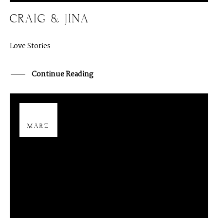
CRAIG & JINA
Love Stories
Continue Reading
02
MÄRZ