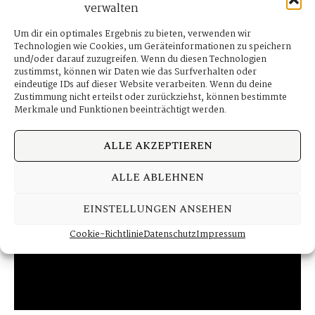
verwalten
MICHAEL & ELIZA
Um dir ein optimales Ergebnis zu bieten, verwenden wir
Technologien wie Cookies, um Geräteinformationen zu speichern
und/oder darauf zuzugreifen. Wenn du diesen Technologien
Wedding Stories
zustimmst, können wir Daten wie das Surfverhalten oder
eindeutige IDs auf dieser Website verarbeiten. Wenn du deine
Zustimmung nicht erteilst oder zurückziehst, können bestimmte
Continue Reading
Merkmale und Funktionen beeinträchtigt werden.
ALLE AKZEPTIEREN
02
ALLE ABLEHNEN
MÄRZ
EINSTELLUNGEN ANSEHEN
Cookie-Richtlinie
Datenschutz
Impressum