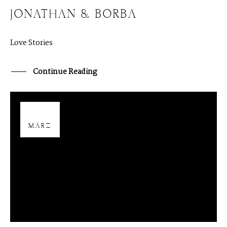
JONATHAN & BORBA
Love Stories
Continue Reading
02
MÄRZ